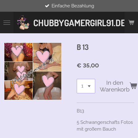
Einfache Bezahlung
Zum
Hauptinhalt
springen
CHUBBYGAMERGIRL91.DE
B 13
€ 35,00
In den
Warenkorb
B13
5 Schwangerschafts Fotos
mit großem Bauch