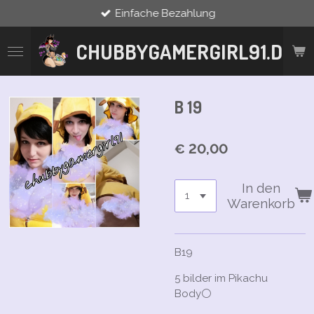
Einfache Bezahlung
Zum
Hauptinhalt
springen
CHUBBYGAMERGIRL91.DE
B 19
€ 20,00
In den
Warenkorb
B19
5 bilder im Pikachu
Body⚪️