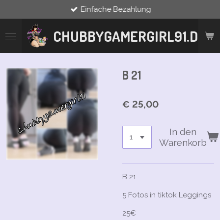
Einfache Bezahlung
Zum
Hauptinhalt
springen
CHUBBYGAMERGIRL91.DE
B 21
€ 25,00
In den
Warenkorb
B 21
5 Fotos in tiktok Leggings
25€