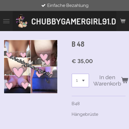
Einfache Bezahlung
Zum
Hauptinhalt
springen
CHUBBYGAMERGIRL91.DE
B 48
€ 35,00
In den
Warenkorb
B48
Hängebrüste