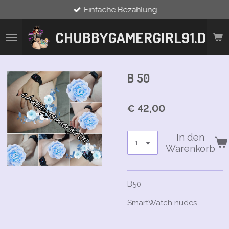
Einfache Bezahlung
Zum
Hauptinhalt
springen
CHUBBYGAMERGIRL91.DE
B 50
€ 42,00
In den
Warenkorb
B50
SmartWatch nudes