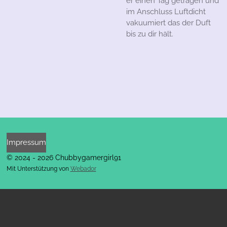
er einen Tag getragen und
im Anschluss Luftdicht
vakuumiert das der Duft
bis zu dir hält.
Impressum
© 2024 - 2026 Chubbygamergirl91
Mit Unterstützung von
Webador