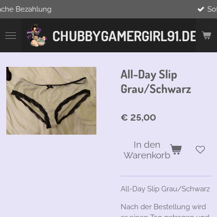
Sofort verfügbar
Zum
Hauptinhalt
springen
CHUBBYGAMERGIRL91.DE
All-Day Slip
Grau/Schwarz
€ 25,00
In den
Warenkorb
All-Day Slip Grau/Schwarz
Nach der Bestellung wird