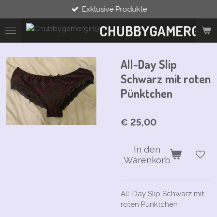
Exklusive Produkte
Zum
Hauptinhalt
CHUBBYGAMERGIRL
springen
All-Day Slip
Schwarz mit roten
Pünktchen
€ 25,00
In den
Warenkorb
All-Day Slip Schwarz mit
roten Pünktchen