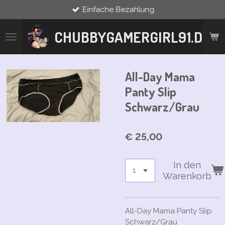
Einfache Bezahlung
Zum
Hauptinhalt
springen
CHUBBYGAMERGIRL91.DE
All-Day Mama
Panty Slip
Schwarz/Grau
€ 25,00
In den
Warenkorb
All-Day Mama Panty Slip
Schwarz/Grau