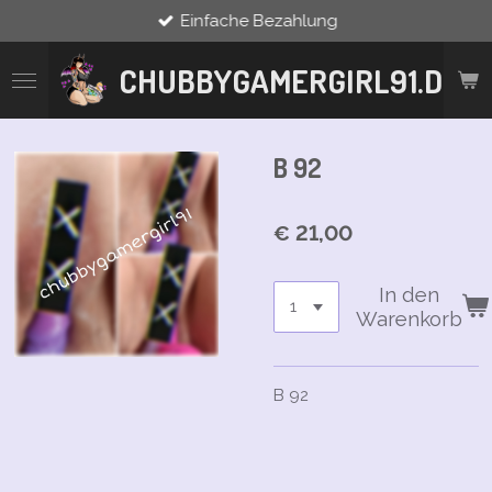
Einfache Bezahlung
Zum
Hauptinhalt
springen
CHUBBYGAMERGIRL91.DE
B 92
€ 21,00
In den
Warenkorb
B 92