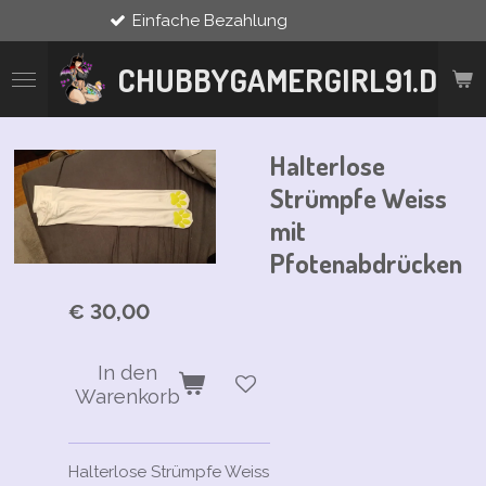
Einfache Bezahlung
Zum
Hauptinhalt
springen
CHUBBYGAMERGIRL91.DE
Halterlose
Strümpfe Weiss
mit
Pfotenabdrücken
€ 30,00
In den
Warenkorb
Halterlose Strümpfe Weiss