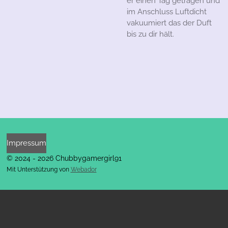
er einen Tag getragen und
im Anschluss Luftdicht
vakuumiert das der Duft
bis zu dir hält.
Impressum
© 2024 - 2026 Chubbygamergirl91
Mit Unterstützung von
Webador