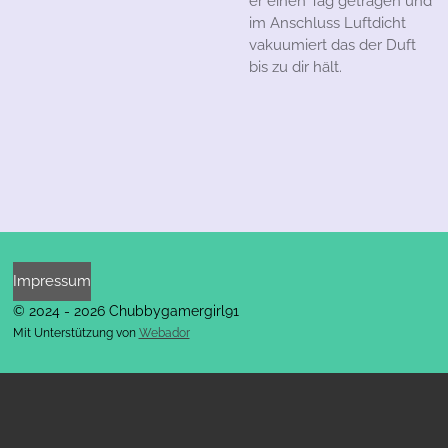
er einen Tag getragen und
im Anschluss Luftdicht
vakuumiert das der Duft
bis zu dir hält.
Impressum
© 2024 - 2026 Chubbygamergirl91
Mit Unterstützung von
Webador