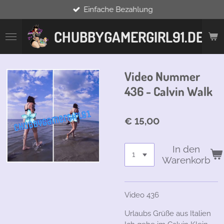
Einfache Bezahlung
Zum
Hauptinhalt
springen
CHUBBYGAMERGIRL91.DE
Video Nummer
436 - Calvin Walk
€ 15,00
In den
Warenkorb
Video 436
Urlaubs Grüße aus Italien