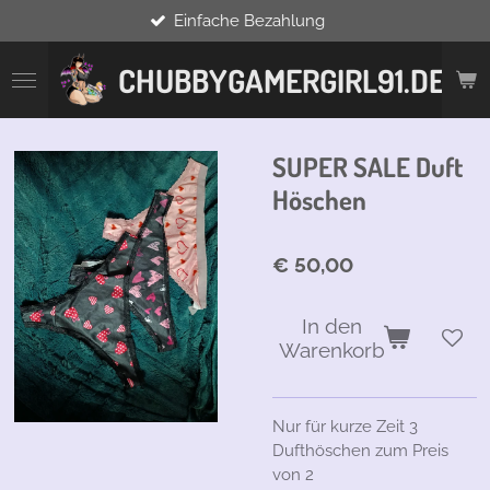
Einfache Bezahlung
Zum
Hauptinhalt
springen
CHUBBYGAMERGIRL91.DE
SUPER SALE Duft
Höschen
€ 50,00
In den
Warenkorb
Nur für kurze Zeit 3
Dufthöschen zum Preis
von 2