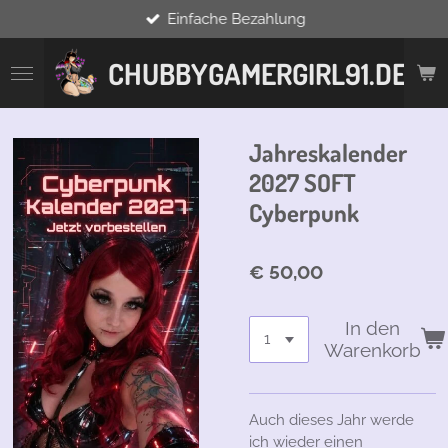
Einfache Bezahlung
Zum
Hauptinhalt
springen
CHUBBYGAMERGIRL91.DE
Jahreskalender
2027 SOFT
Cyberpunk
€ 50,00
In den
Warenkorb
Auch dieses Jahr werde
ich wieder einen