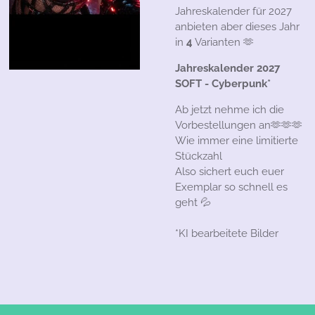
Jahreskalender für 2027
anbieten aber dieses Jahr
in
4
Varianten 🫶
Jahreskalender 2027
SOFT - Cyberpunk*
Ab jetzt nehme ich die
Vorbestellungen an🫶🫶🫶
Wie immer eine limitierte
Stückzahl
Also sichert euch euer
Exemplar so schnell es
geht 💦
*KI bearbeitete Bilder